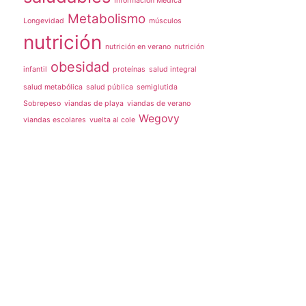
Información Médica
Metabolismo
Longevidad
músculos
nutrición
nutrición en verano
nutrición
obesidad
infantil
proteínas
salud integral
salud metabólica
salud pública
semiglutida
Sobrepeso
viandas de playa
viandas de verano
Wegovy
viandas escolares
vuelta al cole