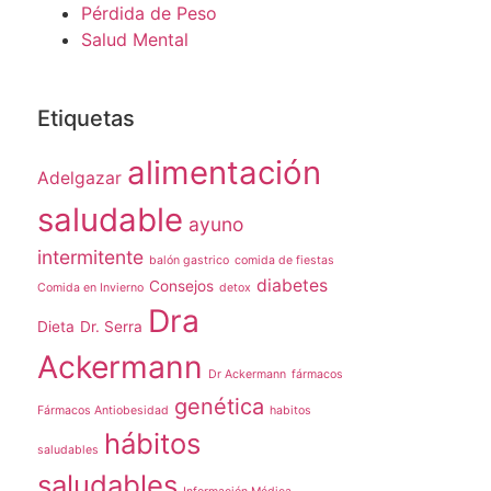
Pérdida de Peso
Salud Mental
Etiquetas
alimentación
Adelgazar
saludable
ayuno
intermitente
balón gastrico
comida de fiestas
diabetes
Consejos
Comida en Invierno
detox
Dra
Dieta
Dr. Serra
Ackermann
Dr Ackermann
fármacos
genética
Fármacos Antiobesidad
habitos
hábitos
saludables
saludables