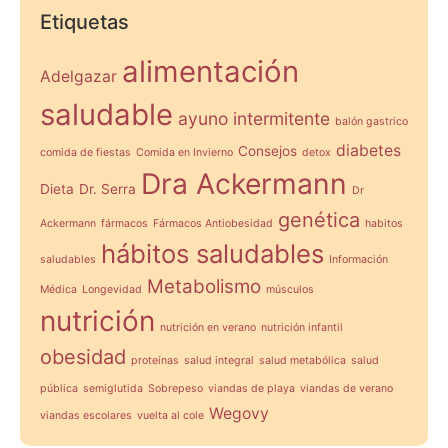
Etiquetas
alimentación
Adelgazar
saludable
ayuno intermitente
balón gastrico
diabetes
Consejos
comida de fiestas
Comida en Invierno
detox
Dra Ackermann
Dieta
Dr. Serra
Dr
genética
Ackermann
fármacos
Fármacos Antiobesidad
habitos
hábitos saludables
saludables
Información
Metabolismo
Médica
Longevidad
músculos
nutrición
nutrición en verano
nutrición infantil
obesidad
proteínas
salud integral
salud metabólica
salud
pública
semiglutida
Sobrepeso
viandas de playa
viandas de verano
Wegovy
viandas escolares
vuelta al cole