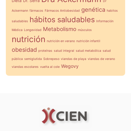
Dieta
Dr. Serra
Dr
genética
Ackermann
fármacos
Fármacos Antiobesidad
habitos
hábitos saludables
saludables
Información
Metabolismo
Médica
Longevidad
músculos
nutrición
nutrición en verano
nutrición infantil
obesidad
proteínas
salud integral
salud metabólica
salud
pública
semiglutida
Sobrepeso
viandas de playa
viandas de verano
Wegovy
viandas escolares
vuelta al cole